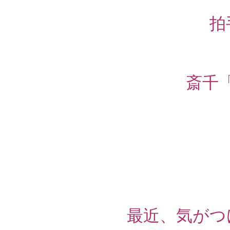
拍
斎千
最近、気がつ